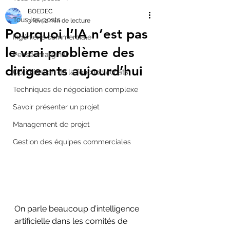
BOEDEC
Tous les posts
3 févr.
2 min de lecture
Pourquoi l’IA n’est pas
Ingénierie commerciale
le vrai problème des
Penser marginal
dirigeants aujourd’hui
Optimisation de la fonction achats
Techniques de négociation complexe
Savoir présenter un projet
Management de projet
Gestion des équipes commerciales
On parle beaucoup d’intelligence 
artificielle dans les comités de 