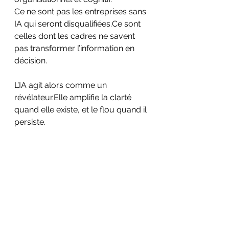
Ce ne sont pas les entreprises sans 
IA qui seront disqualifiées.Ce sont 
celles dont les cadres ne savent 
pas transformer l’information en 
décision.
L’IA agit alors comme un 
révélateur.Elle amplifie la clarté 
quand elle existe, et le flou quand il 
persiste.
L’intelligence artificielle ne 
comblera pas l’incompétence.Elle 
la rend simplement plus visible, 
plus vite.
Elle est un accélérateur, oui.Mais 
surtout un révélateur du niveau 